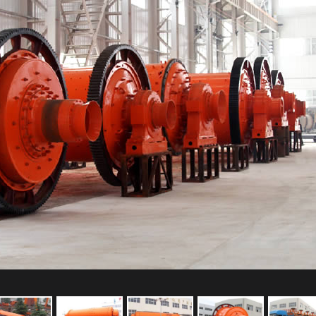
球磨机发货