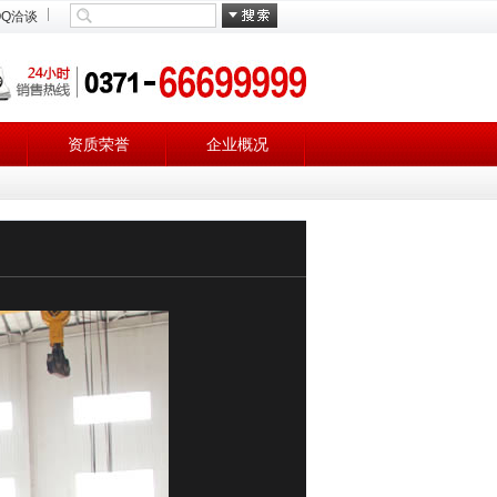
QQ洽谈
资质荣誉
企业概况