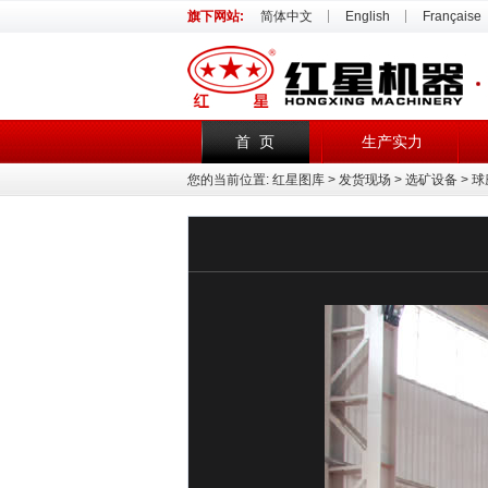
旗下网站:
简体中文
English
Française
首 页
生产实力
您的当前位置:
红星图库
>
发货现场
>
选矿设备
> 