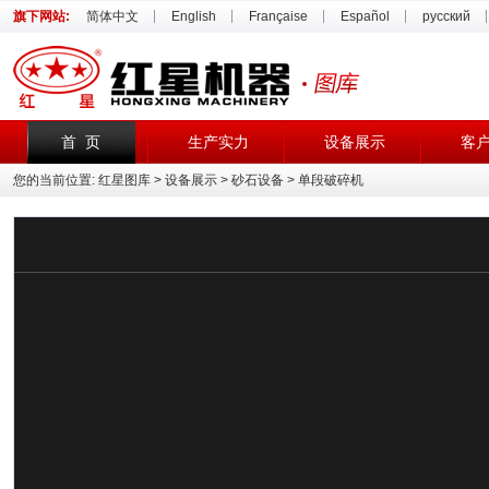
旗下网站:
简体中文
English
Française
Español
русский
首 页
生产实力
设备展示
客
您的当前位置:
红星图库
>
设备展示
>
砂石设备
> 单段破碎机