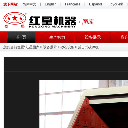
旗下网站:
简体中文
English
Française
Español
русский
首 页
生产实力
设备展示
客
您的当前位置:
红星图库
>
设备展示
>
砂石设备
> 反击式破碎机