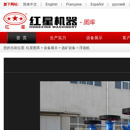
旗下网站:
简体中文
English
Française
Español
русский
首 页
生产实力
设备展示
客
您的当前位置:
红星图库
>
设备展示
>
选矿设备
> 浮选机