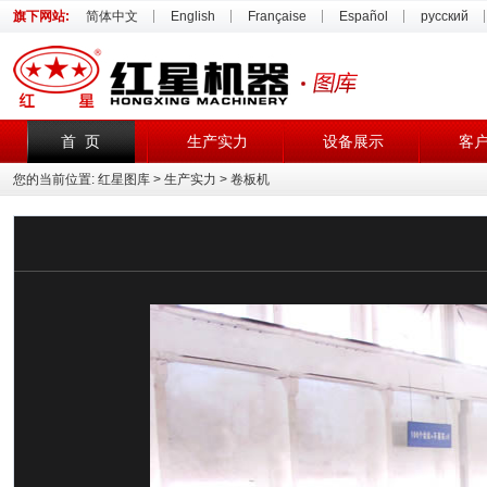
旗下网站:
简体中文
English
Française
Español
русский
首 页
生产实力
设备展示
客
您的当前位置:
红星图库
>
生产实力
> 卷板机