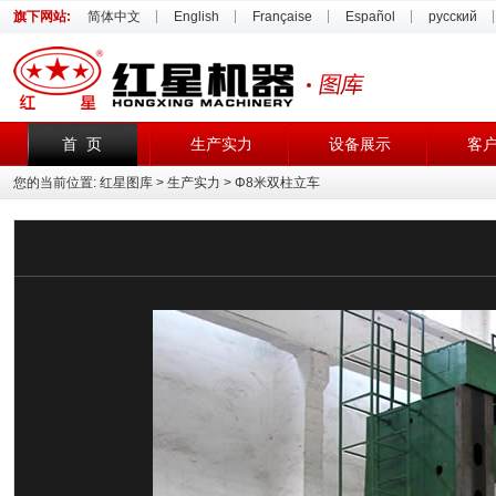
旗下网站:
简体中文
English
Française
Español
русский
首 页
生产实力
设备展示
客
您的当前位置:
红星图库
>
生产实力
> Φ8米双柱立车