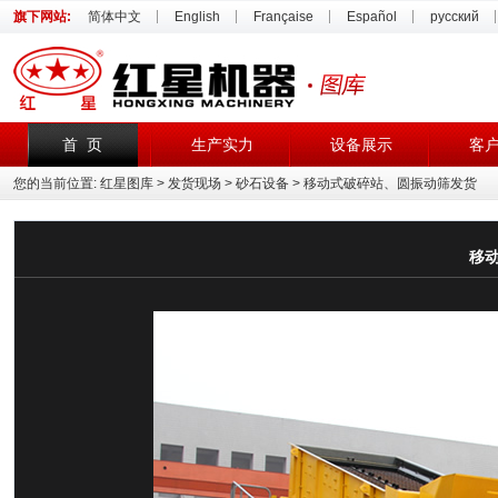
旗下网站:
简体中文
English
Française
Español
русский
首 页
生产实力
设备展示
客
您的当前位置:
红星图库
>
发货现场
>
砂石设备
> 移动式破碎站、圆振动筛发货
移