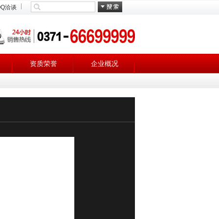
QQ洽谈
资质荣誉
企业概况